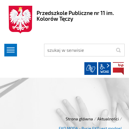
Przedszkole Publiczne nr 11 im.
Kolorów Tęczy
szukaj
wcag2.1
Strona główna
/
Aktualności
/
EKO MODA - Bycie EKO jest modne!