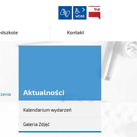
wcag2.1
BIP
edszkole
Kontakt
Aktualności
czenia
Kalendarium wydarzeń
Aktualności
Galeria Zdjęć