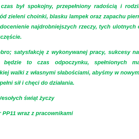
czas był spokojny, przepełniony radością i rodz
 zieleni choinki, blasku lampek oraz zapachu pie
i docenienie najdrobniejszych rzeczy, tych ulotnych 
zczęście.
bro; satysfakcję z wykonywanej pracy, sukcesy na
 będzie to czas odpoczynku, spełnionych ma
kiej walki z własnymi słabościami, abyśmy w nowy
łni sił i chęci do działania.
esołych świąt życzy
r PP11 wraz z pracownikami