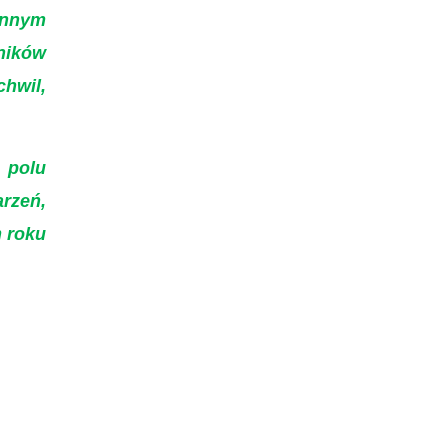
innym
rników
chwil,
 polu
rzeń,
m roku