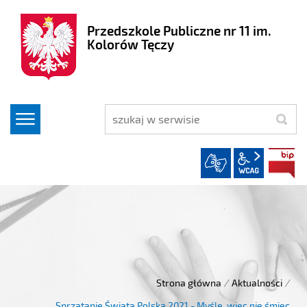
Przedszkole Publiczne nr 11 im.
Kolorów Tęczy
szukaj
wcag2.1
Strona główna
/
Aktualności
/
Sprzątanie Świata Polska 2021 - Myślę, więc nie śmiec