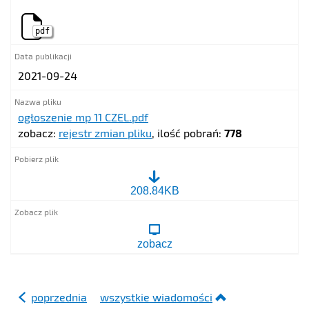
pdf
2021-09-24
ogłoszenie mp 11 CZEL.pdf
zobacz:
rejestr zmian pliku
, ilość pobrań:
778
ogłoszenie
208.84KB
mp
11
CZEL.pdf
zobacz
poprzednia
wszystkie wiadomości